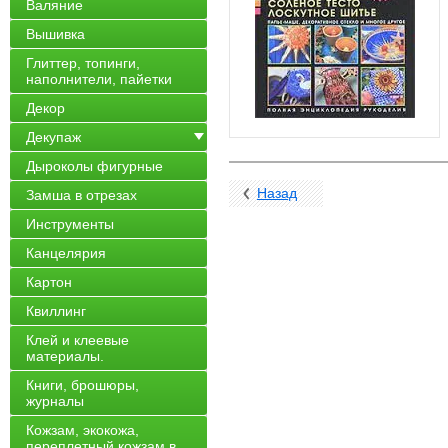
Валяние
Вышивка
Глиттер, топинги,
наполнители, пайетки
Декор
Декупаж
Дыроколы фигурные
Назад
Замша в отрезах
Инструменты
Канцелярия
Картон
Квиллинг
Клей и клеевые
материалы.
Книги, брошюры,
журналы
Кожзам, экокожа,
переплетный кожзам в