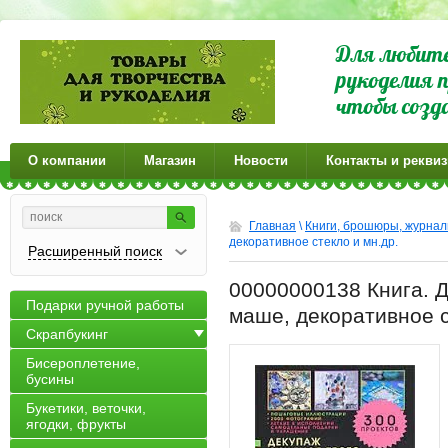
Для любите
рукоделия п
чтобы созд
О компании
Магазин
Новости
Контакты и рекви
Главная
\
Книги, брошюры, журна
декоративное стекло и мн.др.
Расширенный поиск
00000000138 Книга. Д
Подарки ручной работы
маше, декоративное с
Скрапбукинг
Бисероплетение,
бусины
Букетики, веточки,
ягодки, фрукты