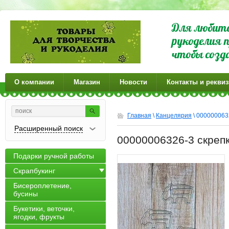
Для любите
рукоделия п
чтобы созд
О компании
Магазин
Новости
Контакты и рекви
Главная
\
Канцелярия
\ 000000063
Расширенный поиск
00000006326-3 скреп
Подарки ручной работы
Скрапбукинг
Бисероплетение,
бусины
Букетики, веточки,
ягодки, фрукты