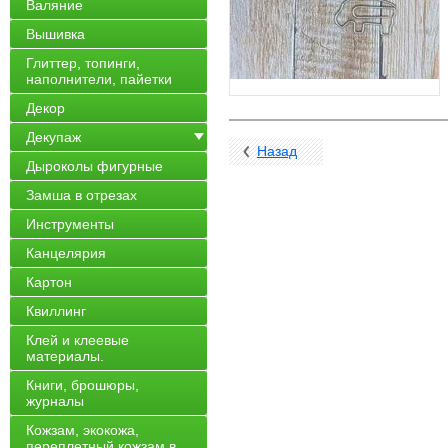
Валяние
Вышивка
Глиттер, топинги,
наполнители, пайетки
Декор
Декупаж
Назад
Дыроколы фигурные
Замша в отрезах
Инструменты
Канцелярия
Картон
Квиллинг
Клей и клеевые
материалы.
Книги, брошюры,
журналы
Кожзам, экокожа,
переплетный кожзам в