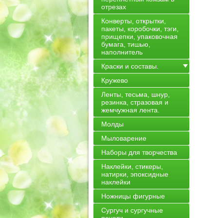
отрезах
Конверты, открытки,
пакеты, коробочки, тэги,
прищепки, упаковочная
бумага, тишью,
наполнитель
Краски и составы.
Кружево
Ленты, тесьма, шнур,
резинка, стразовая и
жемчужная лента.
Молды
Мыловарение
Наборы для творчества
Наклейки, стикеры,
натирки, эпоксидные
наклейки
Ножницы фигурные
Сургуч и сургучные