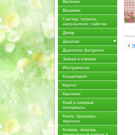
Валяние
Вышивка
Глиттер, топинги,
наполнители, пайетки
Декор
Декупаж
Н
Дыроколы фигурные
Замша в отрезах
Инструменты
Канцелярия
Картон
Квиллинг
Клей и клеевые
материалы.
Книги, брошюры,
журналы
Кожзам, экокожа,
переплетный кожзам в