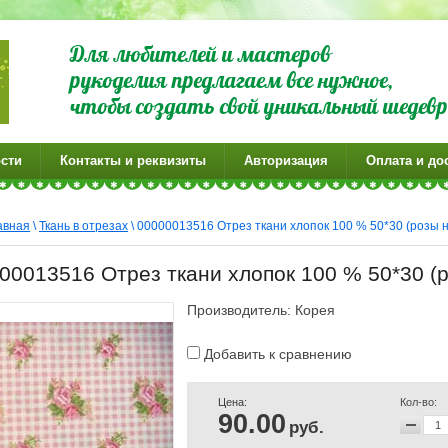
Для любителей и мастеров
рукоделия предлагаем все нужное,
чтобы создать свой уникальный шедевр
сти
Контакты и реквизиты
Авторизация
Оплата и до
авная
\
Ткань в отрезах
\ 00000013516 Отрез ткани хлопок 100 % 50*30 (розы н
00013516 Отрез ткани хлопок 100 % 50*30 (р
Производитель: Корея
Добавить к сравнению
Цена:
Кол-во:
90.00
руб.