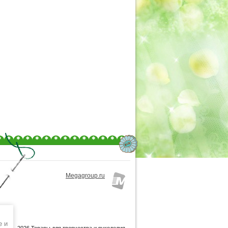
Megagroup.ru
e и