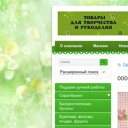
О компании
Магазин
Ново
Гл
Расширенный поиск
000
Подарки ручной работы
Скрапбукинг
Бисероплетение,
бусины
Букетики, веточки,
ягодки, фрукты