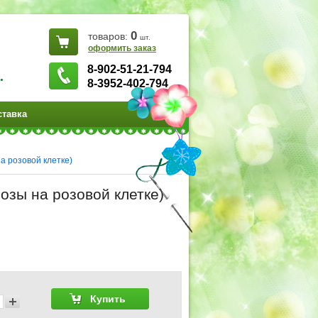
0
товаров:
шт.
оформить заказ
8-902-51-21-794
.
8-3952-402-794
ставка
а розовой клетке)
озы на розовой клетке)