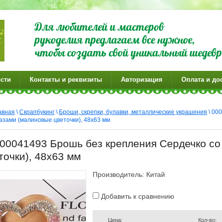
Для любителей и мастеров
рукоделия предлагаем все нужное,
чтобы создать свой уникальный шедевр
сти
Контакты и реквизиты
Авторизация
Оплата и до
авная
\
Скрапбукинг
\
Броши, скрепки, булавки, металлические украшения
\ 00
азами (малиновые цветочки), 48х63 мм
00041493 Брошь без крепления Сердечко со
точки), 48х63 мм
Производитель: Китай
Добавить к сравнению
Цена:
Кол-во: