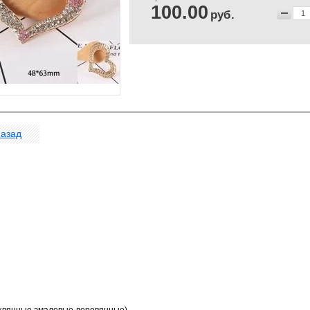
100.00
руб.
азад