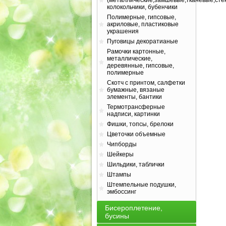
(металлические,замшевые,тканевые,сте
колокольчики, бубенчики
Полимерные, гипсовые,
акриловые, пластиковые
украшения
Пуговицы декоратианые
Рамочки картонные,
металлические,
деревянные, гипсовые,
полимерные
Скотч с принтом, салфетки
бумажные, вязаные
элементы, бантики
Термотрансферные
надписи, картинки
Фишки, топсы, брелоки
Цветочки объемные
Чипборды
Шейкеры
Шильдики, таблички
Штампы
Штемпельные подушки,
эмбоссинг
Бисероплетение,
бусины