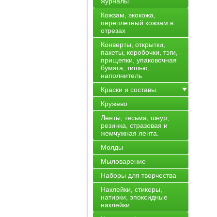
журналы
Кожзам, экокожа,
переплетный кожзам в
отрезах
Конверты, открытки,
пакеты, коробочки, тэги,
прищепки, упаковочная
бумага, тишью,
наполнитель
Краски и составы.
Кружево
Ленты, тесьма, шнур,
резинка, стразовая и
жемчужная лента.
Молды
Мыловарение
Наборы для творчества
Наклейки, стикеры,
натирки, эпоксидные
наклейки