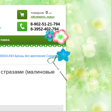
0
товаров:
шт.
оформить заказ
8-902-51-21-794
.
8-3952-402-794
ставка
000041493 Брошь без крепления Сердечко
 стразами (малиновые