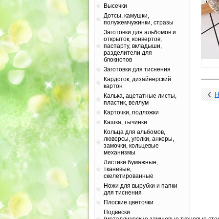
Высечки
Дотсы, камушки,
полужемчужинки, стразы
Заготовки для альбомов и
открыток, конвертов,
паспарту, вкладыши,
разделители для
блокнотов
Заготовки для тиснения
Кардсток, дизайнерский
картон
Н
Калька, ацетатные листы,
пластик, веллум
Карточки, подложки
Кашка, тычинки
Кольца для альбомов,
люверсы, уголки, анкеры,
замочки, кольцевые
механизмы
Листики бумажные,
тканевые,
скелетированные
Ножи для вырубки и папки
для тиснения
Плоские цветочки
Подвески