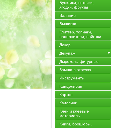
Букетики, веточки,
ягодки, фрукты
Валяние
Вышивка
Глиттер, топинги,
наполнители, пайетки
Декор
Декупаж
Дыроколы фигурные
Замша в отрезах
Инструменты
Канцелярия
Картон
Квиллинг
Клей и клеевые
материалы.
Книги, брошюры,