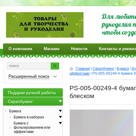
Для любите
рукоделия п
чтобы созд
О компании
Магазин
Новости
Контакты и рекви
Главная
\
Скрапбукинг
\
Бумага
\
Бу
эффектами
\ PS-005-00249-4 бумага 
Расширенный поиск
PS-005-00249-4 бума
Подарки ручной работы
блеском
Скрапбукинг
Бумага
Бумага в наборах
Бумага с
фольгированием или
эффектами