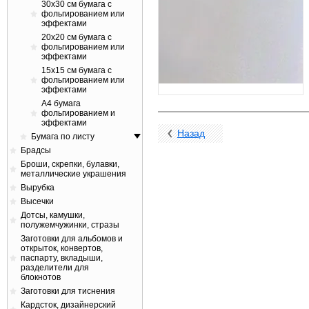
30х30 см бумага с
фольгированием или
эффектами
20х20 см бумага с
фольгированием или
эффектами
15х15 см бумага с
фольгированием или
эффектами
A4 бумага
фольгированием и
эффектами
Назад
Бумага по листу
Брадсы
Броши, скрепки, булавки,
металлические украшения
Вырубка
Высечки
Дотсы, камушки,
полужемчужинки, стразы
Заготовки для альбомов и
открыток, конвертов,
паспарту, вкладыши,
разделители для
блокнотов
Заготовки для тиснения
Кардсток, дизайнерский