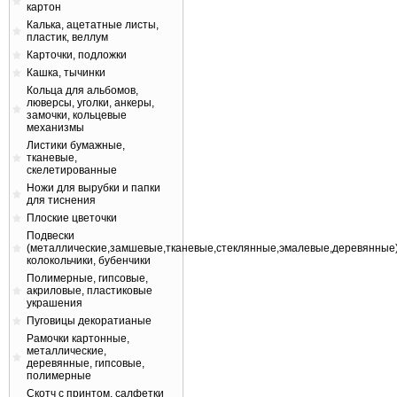
картон
Калька, ацетатные листы,
пластик, веллум
Карточки, подложки
Кашка, тычинки
Кольца для альбомов,
люверсы, уголки, анкеры,
замочки, кольцевые
механизмы
Листики бумажные,
тканевые,
скелетированные
Ножи для вырубки и папки
для тиснения
Плоские цветочки
Подвески
(металлические,замшевые,тканевые,стеклянные,эмалевые,деревянные)
колокольчики, бубенчики
Полимерные, гипсовые,
акриловые, пластиковые
украшения
Пуговицы декоратианые
Рамочки картонные,
металлические,
деревянные, гипсовые,
полимерные
Скотч с принтом, салфетки