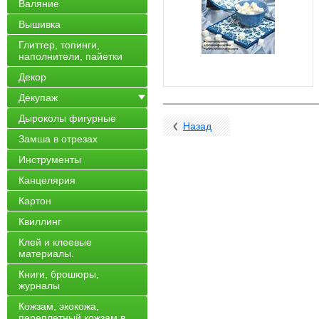
Валяние
Вышивка
Глиттер, топинги,
наполнители, пайетки
Декор
Декупаж
Дыроколы фигурные
Назад
Замша в отрезах
Инструменты
Канцелярия
Картон
Квиллинг
Клей и клеевые
материалы.
Книги, брошюры,
журналы
Кожзам, экокожа,
переплетный кожзам в