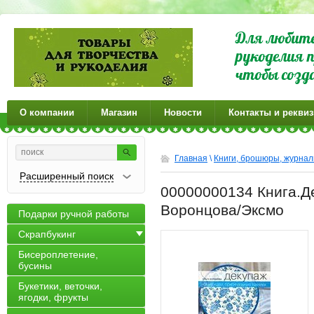
Для любите
рукоделия п
чтобы созд
О компании
Магазин
Новости
Контакты и рекви
Главная
\
Книги, брошюры, журна
Расширенный поиск
00000000134 Книга.Д
Воронцова/Эксмо
Подарки ручной работы
Скрапбукинг
Бисероплетение,
бусины
Букетики, веточки,
ягодки, фрукты