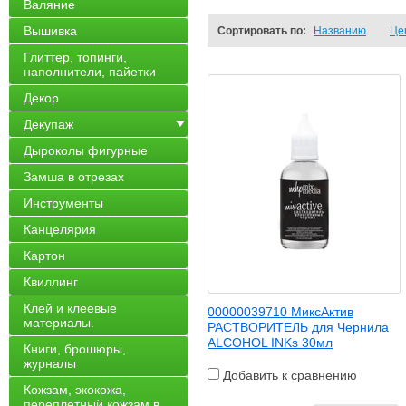
Валяние
Вышивка
Сортировать по:
Названию
Це
Глиттер, топинги,
наполнители, пайетки
Декор
Декупаж
Дыроколы фигурные
Замша в отрезах
Инструменты
Канцелярия
Картон
Квиллинг
Клей и клеевые
00000039710 МиксАктив
материалы.
РАСТВОРИТЕЛЬ для Чернила
ALCOHOL INKs 30мл
Книги, брошюры,
журналы
Добавить к сравнению
Кожзам, экокожа,
переплетный кожзам в