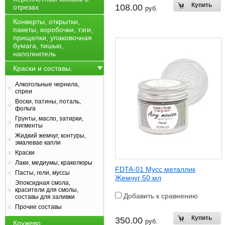
108.00
отрезах
руб.
Конверты, открытки,
пакеты, коробочки, тэги,
прищепки, упаковочная
бумага, тишью,
наполнитель
Краски и составы.
Алкогольные чернила,
спреи
Воски, патины, поталь,
фольга
Грунты, масло, затирки,
пигменты
Жидкий жемчуг, контуры,
эмалевае капли
Краски
Лаки, медиумы, кракелюры
FDTA-01 Мусс металлик
Пасты, гели, муссы
Жемчуг 50 мл
Эпоксидная смола,
красители для смолы,
Добавить к сравнению
составы для заливки
Прочие составы
350.00
руб.
Кружево