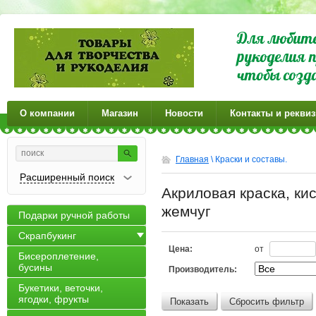
Для любите
рукоделия п
чтобы созд
О компании
Магазин
Новости
Контакты и рекви
Главная
\ Краски и составы.
Расширенный поиск
Акриловая краска, кис
жемчуг
Подарки ручной работы
Скрапбукинг
Цена:
от
Бисероплетение,
бусины
Производитель:
Букетики, веточки,
ягодки, фрукты
Показать
Сбросить фильтр