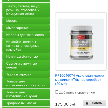
Ленты, тесьма, шнур,
резинка, стразовая и
жемчужная лента.
Молды
Мыловарение
Наборы для творчества
Наклейки, стикеры,
натирки, эпоксидные
наклейки
Ножницы фигурные
Сургуч и сургучные
печати
Ткань в отрезах
FP10046074 Акриловая краска
металлик «Тёмное серебро»
Товары для
(20 мл)
изготовления бижутерии
Товары для
Добавить к сравнению
изготовления кукол
Трафареты, маски
175.00
руб.